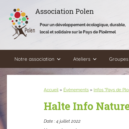
Aller
Association Polen
au
contenu
Pour un développement écologique, durable,
local et solidaire sur le Pays de Ploërmel
Notre association
Ateliers
Groupes 
Accueil
»
Évènements
»
Infos "Pays de Pl
Halte Info Nature
Date :
4 juillet 2022