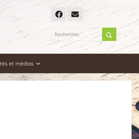
Facebook
Email
Recherche
pour
Rechercher
:
ités et médias