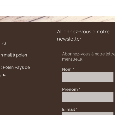
Abonnez-vous à notre
newsletter
0 73
Abonnez-vous à notre lettre
n mail à polen
mensuelle.
 :
Polen Pays de
Nom
*
gne
Prénom
*
E-mail
*