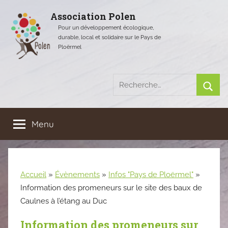
Aller
Association Polen
au
Pour un développement écologique,
contenu
durable, local et solidaire sur le Pays de
Ploërmel
Recherche
pour
Rech
:
Menu
Accueil
»
Évènements
»
Infos "Pays de Ploërmel"
»
Information des promeneurs sur le site des baux de
Caulnes à l’étang au Duc
Information des promeneurs sur