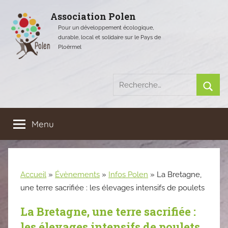
Aller
Association Polen
au
Pour un développement écologique,
contenu
durable, local et solidaire sur le Pays de
Ploërmel
Recherche
pour
Rech
:
Menu
Accueil
»
Évènements
»
Infos Polen
»
La Bretagne,
une terre sacrifiée : les élevages intensifs de poulets
La Bretagne, une terre sacrifiée :
les élevages intensifs de poulets