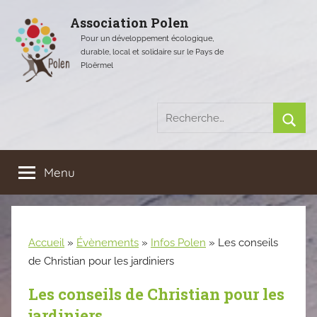
Aller
Association Polen
au
Pour un développement écologique,
contenu
durable, local et solidaire sur le Pays de
Ploërmel
Recherche
pour
Rech
:
Menu
Accueil
»
Évènements
»
Infos Polen
»
Les conseils
de Christian pour les jardiniers
Les conseils de Christian pour les
jardiniers