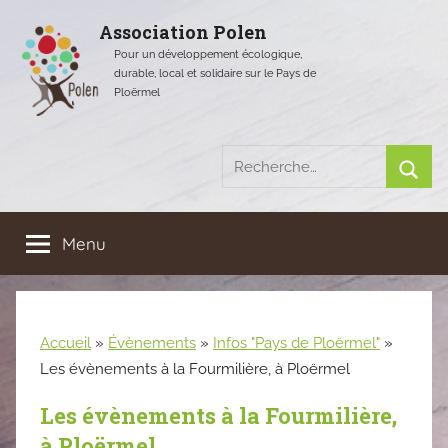
Aller
Association Polen
au
Pour un développement écologique,
contenu
durable, local et solidaire sur le Pays de
Ploërmel
Recherche
pour
Rech
:
Menu
Accueil
»
Évènements
»
Infos "Pays de Ploërmel"
»
Les évènements à la Fourmilière, à Ploërmel
Les évènements à la Fourmilière,
à Ploërmel