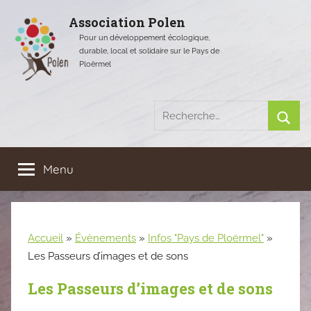
Aller
Association Polen
au
Pour un développement écologique,
contenu
durable, local et solidaire sur le Pays de
Ploërmel
Recherche
pour
Rech
:
Menu
Accueil
»
Évènements
»
Infos "Pays de Ploërmel"
»
Les Passeurs d’images et de sons
Les Passeurs d’images et de sons