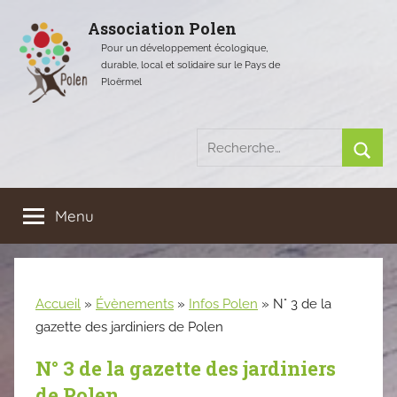
Aller
Association Polen
au
Pour un développement écologique,
contenu
durable, local et solidaire sur le Pays de
Ploërmel
Recherche
pour
Rech
:
Menu
Accueil
»
Évènements
»
Infos Polen
»
N° 3 de la
gazette des jardiniers de Polen
N° 3 de la gazette des jardiniers
de Polen