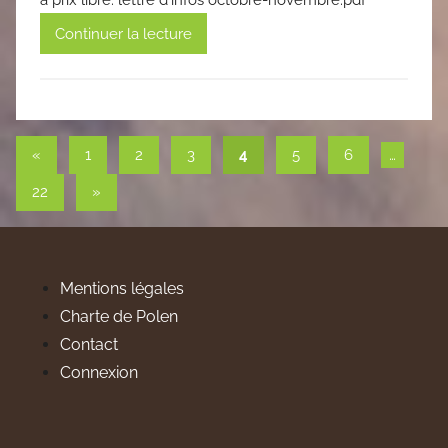
à prix libre. lettre d'infos octobre-novembre.pdf
Continuer la lecture
Pagination
Publications
«
1
2
3
4
5
6
…
précédentes
des
Articles
22
»
suivants
publications
Mentions légales
Charte de Polen
Contact
Connexion