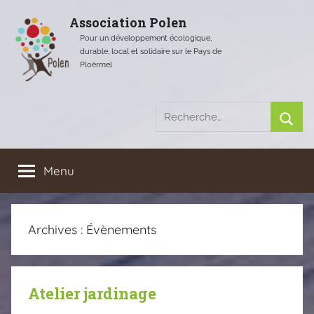
Aller
Association Polen
au
Pour un développement écologique,
contenu
durable, local et solidaire sur le Pays de
Ploërmel
Recherche
pour
Rech
:
Menu
Archives :
Évènements
Atelier jardinage