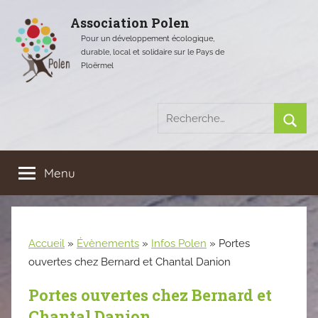
Aller
Association Polen
au
Pour un développement écologique,
contenu
durable, local et solidaire sur le Pays de
Ploërmel
Recherche
pour
Rech
:
Menu
Accueil
»
Évènements
»
Infos Polen
»
Portes
ouvertes chez Bernard et Chantal Danion
Portes ouvertes chez Bernard et
Chantal Danion