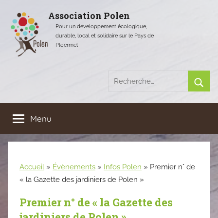
Aller
Association Polen
au
Pour un développement écologique,
contenu
durable, local et solidaire sur le Pays de
Ploërmel
Recherche
pour
Rech
:
Menu
Accueil
»
Évènements
»
Infos Polen
»
Premier n° de
« la Gazette des jardiniers de Polen »
Premier n° de « la Gazette des
jardiniers de Polen »