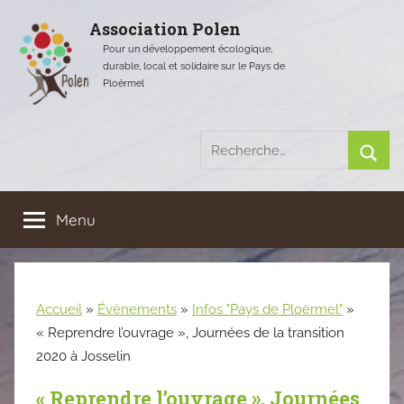
Aller
Association Polen
au
Pour un développement écologique,
contenu
durable, local et solidaire sur le Pays de
Ploërmel
Recherche
pour
Rech
:
Menu
Accueil
»
Évènements
»
Infos "Pays de Ploërmel"
»
« Reprendre l’ouvrage », Journées de la transition
2020 à Josselin
« Reprendre l’ouvrage », Journées