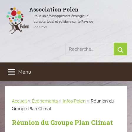
Aller
Association Polen
au
Pour un développement écologique,
contenu
durable, local et solidaire sur le Pays de
Ploërmel
Recherche
pour
Rech
:
Menu
Accueil
»
Évènements
»
Infos Polen
»
Réunion du
Groupe Plan Climat
Réunion du Groupe Plan Climat