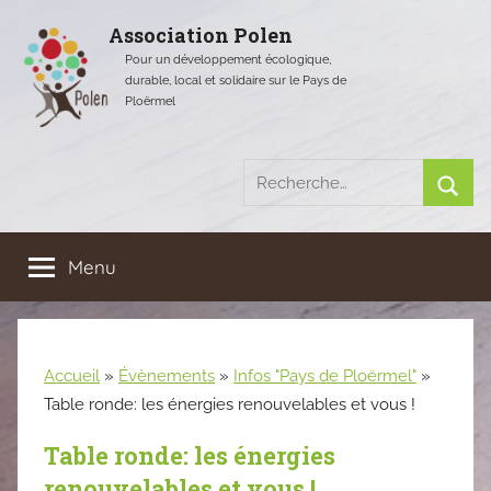
Aller
Association Polen
au
Pour un développement écologique,
contenu
durable, local et solidaire sur le Pays de
Ploërmel
Recherche
pour
Rech
:
Menu
Accueil
»
Évènements
»
Infos "Pays de Ploërmel"
»
Table ronde: les énergies renouvelables et vous !
Table ronde: les énergies
renouvelables et vous !