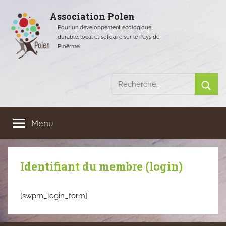
Aller
Association Polen
au
Pour un développement écologique,
contenu
durable, local et solidaire sur le Pays de
Ploërmel
Recherche
pour
Rech
:
Menu
Identifiant du membre (login)
[swpm_login_form]