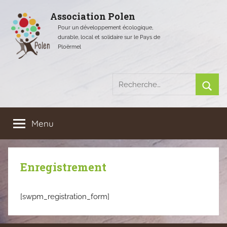
Aller
Association Polen
au
Pour un développement écologique,
contenu
durable, local et solidaire sur le Pays de
Ploërmel
Recherche
pour
Rech
:
Menu
Enregistrement
[swpm_registration_form]