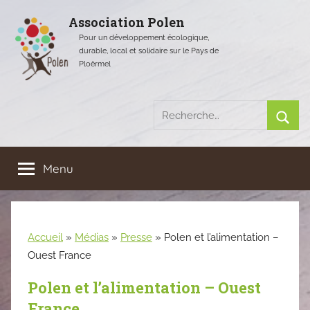
Aller
Association Polen
au
Pour un développement écologique,
contenu
durable, local et solidaire sur le Pays de
Ploërmel
Recherche
pour
Rech
:
Menu
Accueil
»
Médias
»
Presse
»
Polen et l’alimentation –
Ouest France
Polen et l’alimentation – Ouest
France