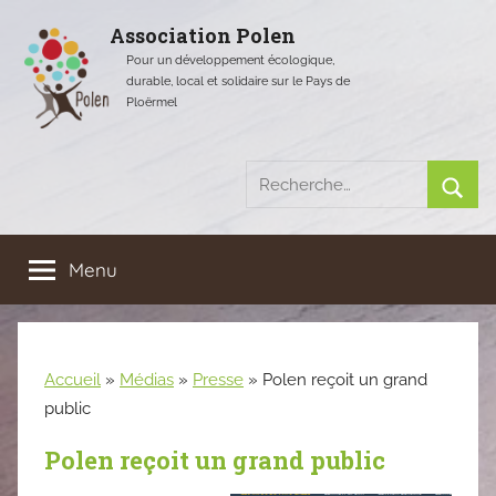
Aller
Association Polen
au
Pour un développement écologique,
contenu
durable, local et solidaire sur le Pays de
Ploërmel
Recherche
pour
Rech
:
Menu
Accueil
»
Médias
»
Presse
»
Polen reçoit un grand
public
Polen reçoit un grand public