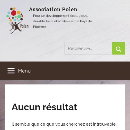
Aller
Association Polen
au
Pour un développement écologique,
contenu
durable, local et solidaire sur le Pays de
Ploërmel
Recherche
pour
Rech
:
Menu
Aucun résultat
Il semble que ce que vous cherchez est introuvable.