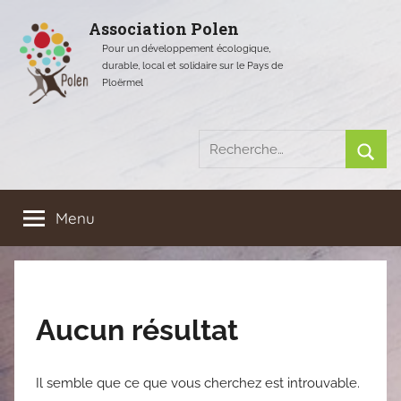
Aller
Association Polen
au
Pour un développement écologique,
contenu
durable, local et solidaire sur le Pays de
Ploërmel
Recherche
pour
Rech
:
Menu
Aucun résultat
Il semble que ce que vous cherchez est introuvable.