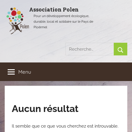
Aller
Association Polen
au
Pour un développement écologique,
contenu
durable, local et solidaire sur le Pays de
Ploërmel
Recherche
pour
Rech
:
Menu
Aucun résultat
Il semble que ce que vous cherchez est introuvable.