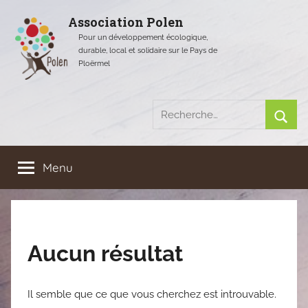
Aller
Association Polen
au
Pour un développement écologique,
contenu
durable, local et solidaire sur le Pays de
Ploërmel
Recherche
pour
Rech
:
Menu
Aucun résultat
Il semble que ce que vous cherchez est introuvable.