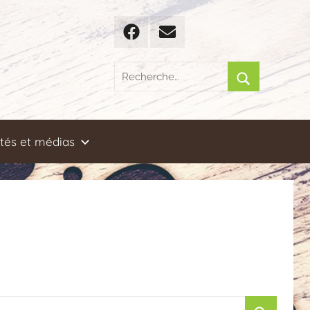
Facebook
Email
Recherche
pour
Rechercher
:
ités et médias