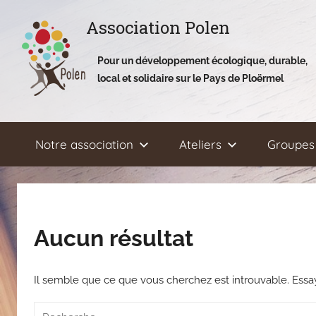
Aller
Association Polen
au
contenu
Pour un développement écologique, durable,
local et solidaire sur le Pays de Ploërmel
Notre association
Ateliers
Groupes 
Aucun résultat
Il semble que ce que vous cherchez est introuvable. Ess
Recherche