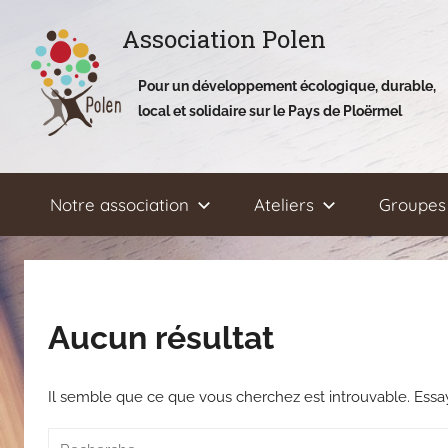
Aller
Association Polen
au
contenu
Pour un développement écologique, durable,
local et solidaire sur le Pays de Ploërmel
Notre association
Ateliers
Groupes 
Aucun résultat
Il semble que ce que vous cherchez est introuvable. Ess
Recherche