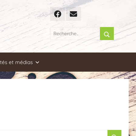
Facebook
Email
Recherche
pour
Rechercher
:
ités et médias