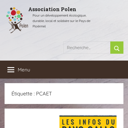
Aller
Association Polen
au
Pour un développement écologique,
contenu
durable, local et solidaire sur le Pays de
Ploërmel
Recherche
pour
Rech
:
Menu
Étiquette :
PCAET