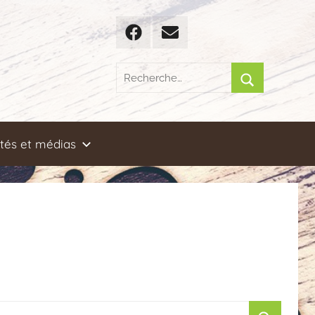
Facebook
Email
Recherche
pour
Rechercher
:
ités et médias