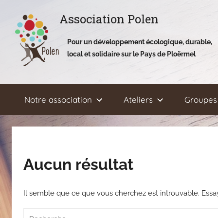
Aller
Association Polen
au
contenu
Pour un développement écologique, durable,
local et solidaire sur le Pays de Ploërmel
Notre association
Ateliers
Groupes 
Aucun résultat
Il semble que ce que vous cherchez est introuvable. Ess
Recherche