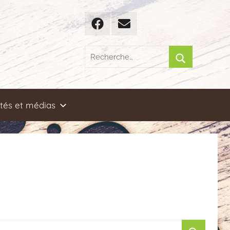
Facebook
Email
Recherche
pour
Rechercher
:
ités et médias