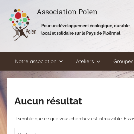
Aller
Association Polen
au
contenu
Pour un développement écologique, durable,
local et solidaire sur le Pays de Ploërmel
Notre association
Ateliers
Groupes 
Aucun résultat
Il semble que ce que vous cherchez est introuvable. Ess
Recherche