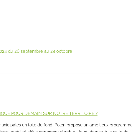
2024 du 26 septembre au 24 octobre
QUE POUR DEMAIN SUR NOTRE TERRITOIRE ?
unicipales en toile de fond, Polen propose un ambitieux programme 
étique, mobilité, développement durable… Jeudi dernier, à la salle de l