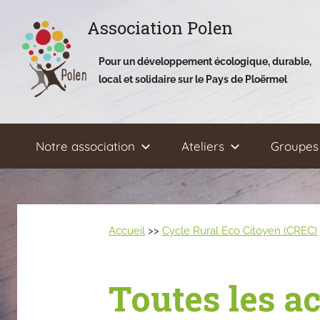
Aller
Association Polen
au
contenu
Pour un développement écologique, durable,
local et solidaire sur le Pays de Ploërmel
Notre association
Ateliers
Groupes 
Accueil
>>
Cycle Rural Eco Citoyen (CREC)
Toutes les a