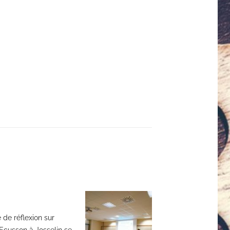
de réflexion sur
’Ecusson à Josselin se