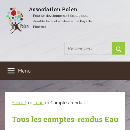
Aller
Association Polen
au
Pour un développement écologique,
contenu
durable, local et solidaire sur le Pays de
Ploërmel
Recherche
pour
Rech
:
Menu
Accueil
>>
L’eau
>> Comptes-rendus
Tous les comptes-rendus Eau