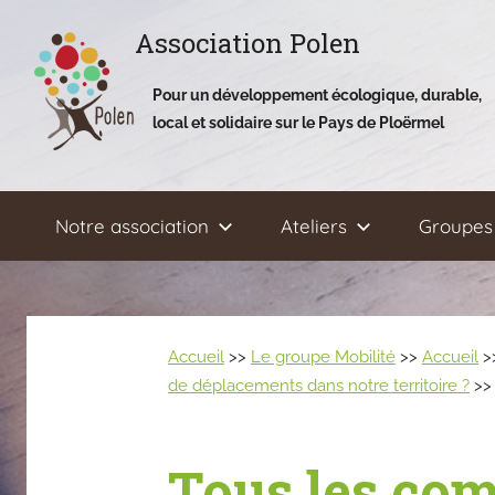
Aller
Association Polen
au
contenu
Pour un développement écologique, durable,
local et solidaire sur le Pays de Ploërmel
Notre association
Ateliers
Groupes 
Accueil
>>
Le groupe Mobilité
>>
Accueil
>
de déplacements dans notre territoire ?
>>
Tous les com