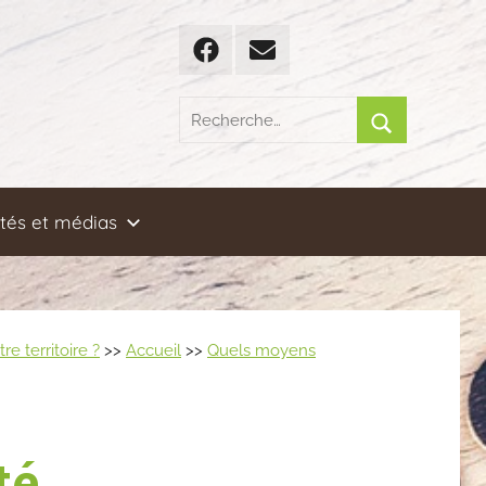
Facebook
Email
Recherche
pour
Rechercher
:
ités et médias
 territoire ?
>>
Accueil
>>
Quels moyens
té