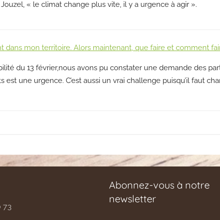
ouzel, « le climat change plus vite, il y a urgence à agir ».
t dans mon territoire. Alors maintenant, que faire et comment fai
obilité du 13 février,nous avons pu constater une demande des par
est une urgence. C’est aussi un vrai challenge puisqu’il faut cha
Abonnez-vous à notre
newsletter
0 73