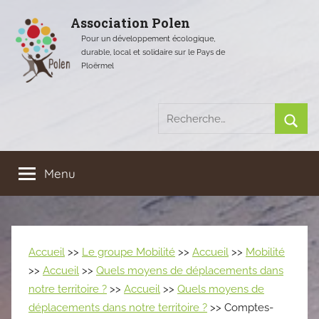
Aller
Association Polen
au
Pour un développement écologique,
contenu
durable, local et solidaire sur le Pays de
Ploërmel
Recherche
pour
Rech
:
Menu
Accueil
>>
Le groupe Mobilité
>>
Accueil
>>
Mobilité
>>
Accueil
>>
Quels moyens de déplacements dans
notre territoire ?
>>
Accueil
>>
Quels moyens de
déplacements dans notre territoire ?
>> Comptes-