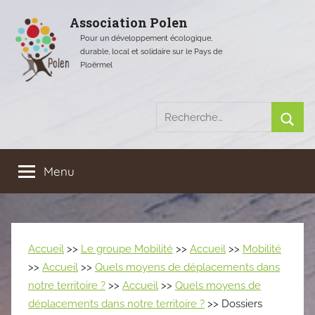
Aller
Association Polen
au
Pour un développement écologique,
contenu
durable, local et solidaire sur le Pays de
Ploërmel
Recherche
pour
Rech
:
Menu
Accueil
>>
Le groupe Mobilité
>>
Accueil
>>
Mobilité
>>
Accueil
>>
Quels moyens de déplacements dans
notre territoire ?
>>
Accueil
>>
Quels moyens de
déplacements dans notre territoire ?
>> Dossiers