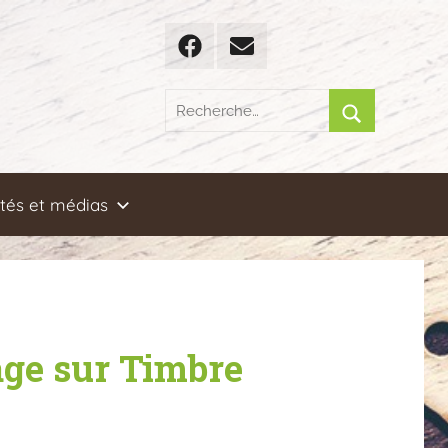
Facebook
Email
Recherche
pour
Rechercher
:
ités et médias
age sur Timbre