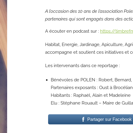
A l’occasion des 10 ans de l’association Pol
partenaires qui sont engagés dans des acti
A écouter en podcast sur :
https://timbrefm
Habitat, Energie, Jardinage, Apiculture, Agr
accompagne et soutient ces initiatives et 
Les intervenants dans ce reportage :
Bénévoles de POLEN : Robert, Bernard, L
Partenaires exposants : Oust à Brocéli
Habitants : Raphaël, Alain et Madeleine
Elu : Stéphane Rouault – Maire de Guil
Partager sur Facebook