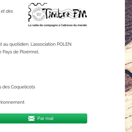
 et des
ent au quotidien. L’association POLEN
le Pays de Ploërmel.
s des Coquelicots
nvironnement
Par mail