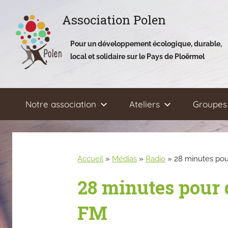
Aller
Association Polen
au
contenu
Pour un développement écologique, durable,
local et solidaire sur le Pays de Ploërmel
Notre association
Ateliers
Groupes 
Accueil
»
Médias
»
Radio
»
28 minutes pou
28 minutes pour 
FM