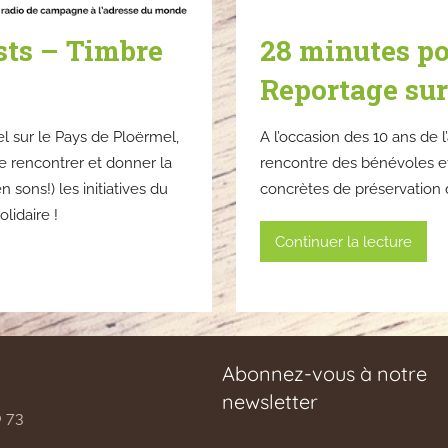
sts – Timbre
28 minutes po
Reportage su
l sur le Pays de Ploërmel,
A l’occasion des 10 ans de l
e rencontrer et donner la
rencontre des bénévoles et
 sons!) les initiatives du
concrètes de préservation
lidaire !
Continuer la lecture
Abonnez-vous à notre
newsletter
0 73