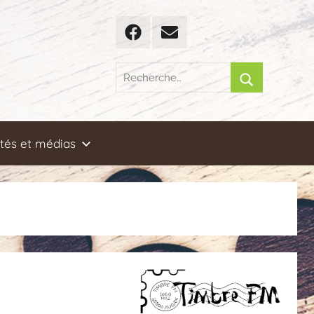
Facebook
Email
Recherche
pour
Rechercher
:
ités et médias