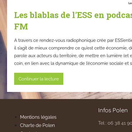
Les blablas de l’ESS en podca
FM
A travers ce rendez-vous radiophonique crée par ESS’entie
il s’agit de mieux comprendre ce qu’est cette économie, d
parole aux acteurs du territoire, de mettre en lumière (et en
coin, en lien avec la dynamique de l’économie sociale et so
Continuer la lecture
Infos Polen
Mentions légales
Tel : 06 38 41 9
Charte de Polen