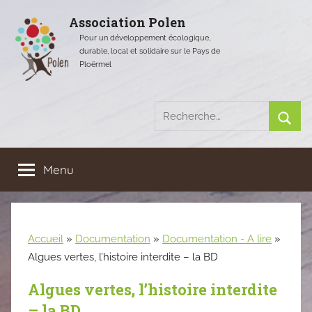
Aller
Association Polen
au
Pour un développement écologique,
contenu
durable, local et solidaire sur le Pays de
Ploërmel
Recherche
pour
Rech
:
Menu
Accueil
»
Documentation
»
Documentation - A lire
»
Algues vertes, l’histoire interdite – la BD
Algues vertes, l’histoire interdite
– la BD