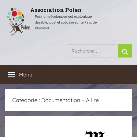
Aller
Association Polen
au
Pour un développement écologique,
contenu
durable, local et solidaire sur le Pays de
Ploërmel
Recherche
pour
Rech
:
Menu
Catégorie :
Documentation – A lire