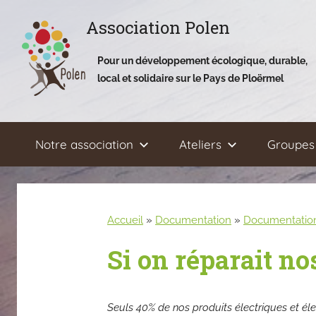
Aller
Association Polen
au
contenu
Pour un développement écologique, durable,
local et solidaire sur le Pays de Ploërmel
Notre association
Ateliers
Groupes 
Accueil
»
Documentation
»
Documentation 
Si on réparait nos
Seuls 40% de nos produits électriques et él