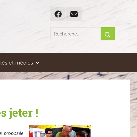
Facebook
Email
Recherche
pour
Rechercher
:
ités et médias
 jeter !
te, proposée