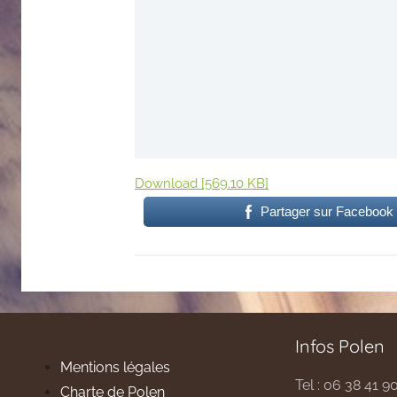
Download [569.10 KB]
Partager sur Facebook
Infos Polen
Mentions légales
Tel : 06 38 41 9
Charte de Polen