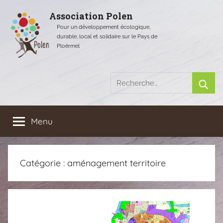
Aller
Association Polen
au
Pour un développement écologique,
contenu
durable, local et solidaire sur le Pays de
Ploërmel
Recherche
pour
Rech
:
Menu
Catégorie :
aménagement territoire