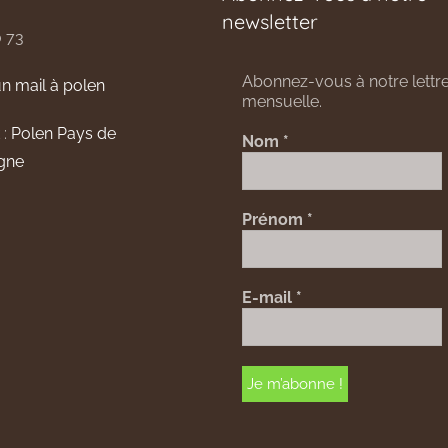
newsletter
0 73
Abonnez-vous à notre lettre
n mail à polen
mensuelle.
 :
Polen Pays de
Nom
*
gne
Prénom
*
E-mail
*