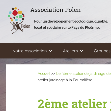
Aller
Association Polen
au
contenu
Pour un développement écologique, durable,
local et solidaire sur le Pays de Ploërmel
Notre association
Ateliers
Groupes 
Accueil
>>
Le 3ème atelier de jardinage de 
atelier jardinage à la Fourmilière
2ème atelier 