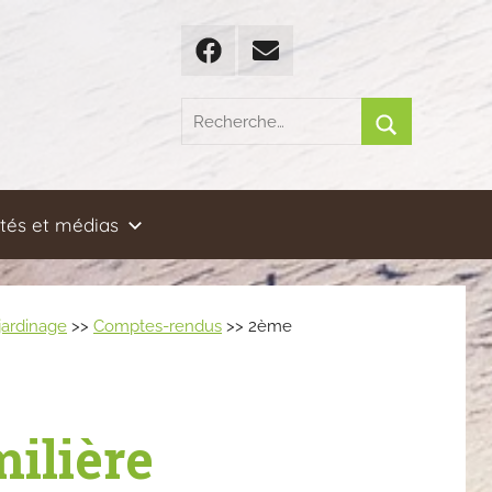
Facebook
Email
Recherche
pour
Rechercher
:
ités et médias
 jardinage
>>
Comptes-rendus
>> 2ème
milière