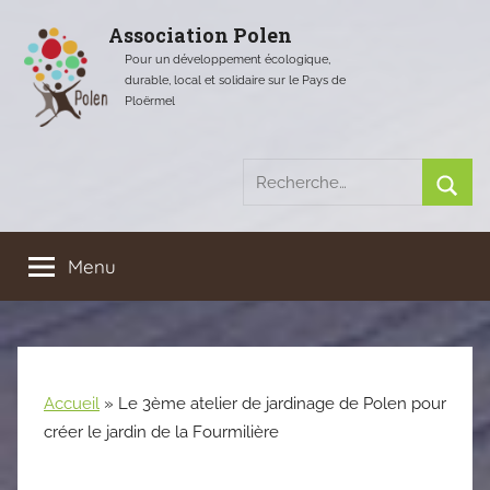
Aller
Association Polen
au
Pour un développement écologique,
contenu
durable, local et solidaire sur le Pays de
Ploërmel
Recherche
pour
Rech
:
Menu
Accueil
»
Le 3ème atelier de jardinage de Polen pour
créer le jardin de la Fourmilière