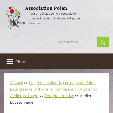
Aller
Association Polen
au
Pour un développement écologique,
contenu
durable, local et solidaire sur le Pays de
Ploërmel
Recherche
pour
Rech
:
Menu
Accueil
>>
Le 3ème atelier de jardinage de Polen
pour créer le jardin de la Fourmilière
>>
Accueil
>>
Atelier jardinage
>>
Comptes-rendus
>> Atelier
Ecussonnage