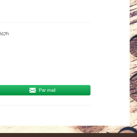
 à17h
Par mail