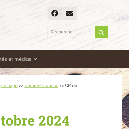
Facebook
Email
Recherche
pour
Rechercher
:
ités et médias
 jardinage
>>
Comptes-rendus
>> CR de
ctobre 2024