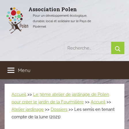
Aller
Association Polen
au
Pour un développement écologique,
contenu
durable, local et solidaire sur le Pays de
Ploërmel
Recherche
pour
Rech
:
Menu
Accueil
>>
Le 3ème atelier de jardinage de Polen
pour créer le jardin de la Fourmilière
>>
Accueil
>>
Atelier jardinage
>>
Dossiers
>> Les semis en tenant
compte de la lune (2021)