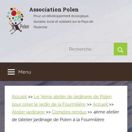
Aller
Association Polen
au
Pour un développement écologique,
contenu
durable, local et solidaire sur le Pays de
Ploërmel
Recherche
pour
Rech
:
Menu
Accueil
>>
Le 3ème atelier de jardinage de Polen
pour créer le jardin de la Fourmilière
>>
Accueil
>>
Atelier jardinage
>>
Comptes-rendus
>> 4ème atelier
de l’atelier jardinage de Polen à la Fourmilière