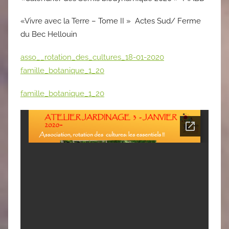
«Vivre avec la Terre – Tome II » Actes Sud/ Ferme
du Bec Hellouin
asso__rotation_des_cultures_18-01-2020
famille_botanique_1_20
famille_botanique_1_20