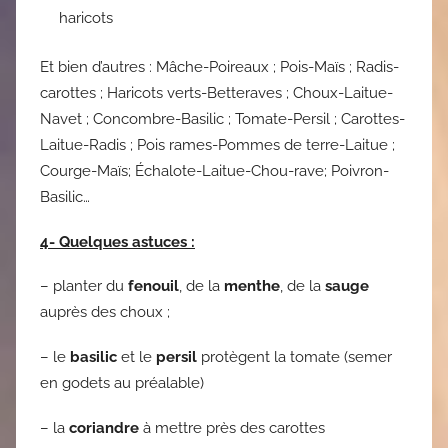
haricots
Et bien d’autres : Mâche-Poireaux ; Pois-Maïs ; Radis-
carottes ; Haricots verts-Betteraves ; Choux-Laitue-
Navet ; Concombre-Basilic ; Tomate-Persil ; Carottes-
Laitue-Radis ; Pois rames-Pommes de terre-Laitue ;
Courge-Maïs; Échalote-Laitue-Chou-rave; Poivron-
Basilic…
4- Quelques astuces :
– planter du
fenouil
, de la
menthe
, de la
sauge
auprès des choux ;
– le
basilic
et le
persil
protègent la tomate (semer
en godets au préalable)
– la
coriandre
à mettre près des carottes