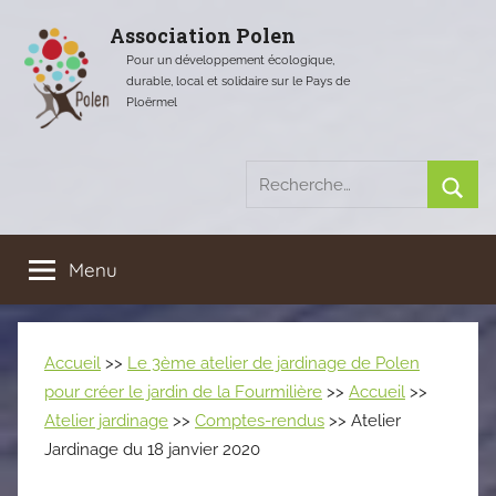
Aller
Association Polen
au
Pour un développement écologique,
contenu
durable, local et solidaire sur le Pays de
Ploërmel
Recherche
pour
Rech
:
Menu
Accueil
>>
Le 3ème atelier de jardinage de Polen
pour créer le jardin de la Fourmilière
>>
Accueil
>>
Atelier jardinage
>>
Comptes-rendus
>> Atelier
Jardinage du 18 janvier 2020