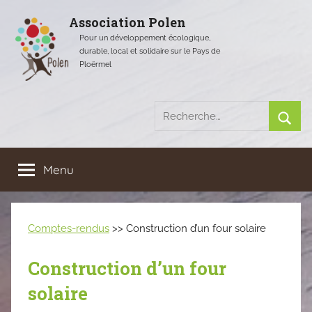
Aller
Association Polen
au
Pour un développement écologique,
contenu
durable, local et solidaire sur le Pays de
Ploërmel
Recherche
pour
Rech
:
Menu
Comptes-rendus
>> Construction d’un four solaire
Construction d’un four
solaire