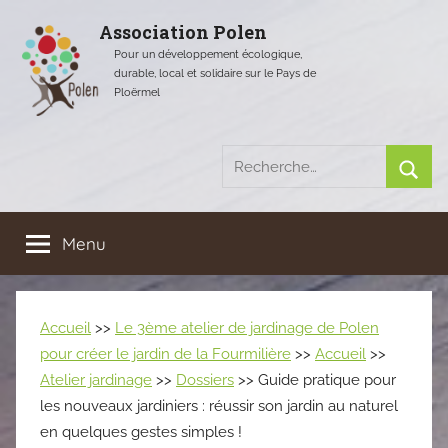
Aller
Association Polen
au
Pour un développement écologique,
contenu
durable, local et solidaire sur le Pays de
Ploërmel
Recherche
pour
Rech
:
Menu
Accueil
>>
Le 3ème atelier de jardinage de Polen
pour créer le jardin de la Fourmilière
>>
Accueil
>>
Atelier jardinage
>>
Dossiers
>> Guide pratique pour
les nouveaux jardiniers : réussir son jardin au naturel
en quelques gestes simples !