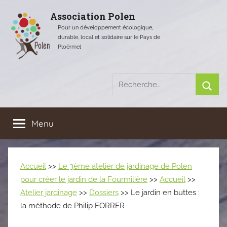
Aller
Association Polen
au
Pour un développement écologique,
contenu
durable, local et solidaire sur le Pays de
Ploërmel
Recherche
pour
Rech
:
Menu
Accueil
>>
Le 3ème atelier de jardinage de Polen
pour créer le jardin de la Fourmilière
>>
Accueil
>>
Atelier jardinage
>>
Dossiers
>> Le jardin en buttes :
la méthode de Philip FORRER