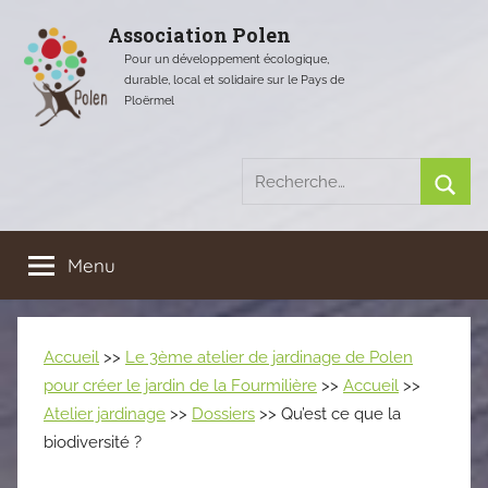
Aller
Association Polen
au
Pour un développement écologique,
contenu
durable, local et solidaire sur le Pays de
Ploërmel
Recherche
pour
Rech
:
Menu
Accueil
>>
Le 3ème atelier de jardinage de Polen
pour créer le jardin de la Fourmilière
>>
Accueil
>>
Atelier jardinage
>>
Dossiers
>> Qu’est ce que la
biodiversité ?