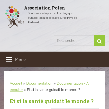
Aller
Association Polen
au
Pour un développement écologique,
contenu
durable, local et solidaire sur le Pays de
Ploërmel
Recherche
pour
Rech
:
Menu
Accueil
»
Documentation
»
Documentation - A
écouter
»
Et si la santé guidait le monde ?
Et si la santé guidait le monde ?