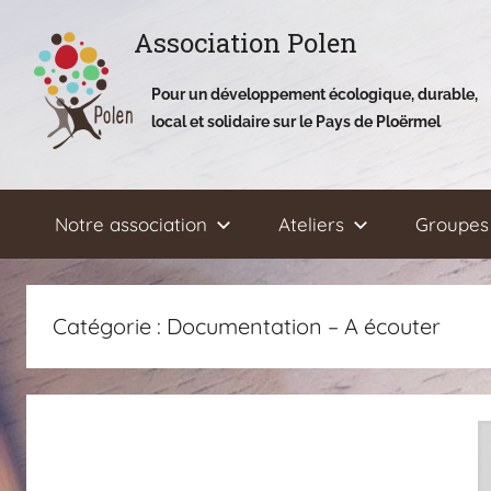
Aller
Association Polen
au
contenu
Pour un développement écologique, durable,
local et solidaire sur le Pays de Ploërmel
Notre association
Ateliers
Groupes 
Catégorie :
Documentation – A écouter