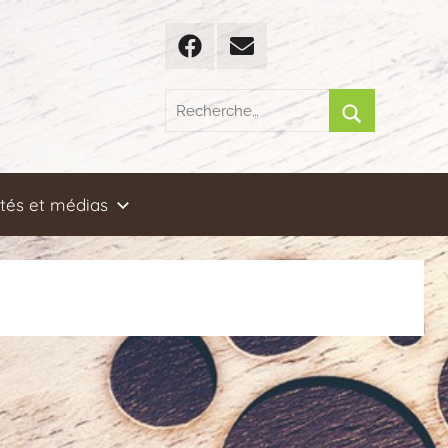
Facebook
Email
Recherche
pour
Rechercher
:
ités et médias